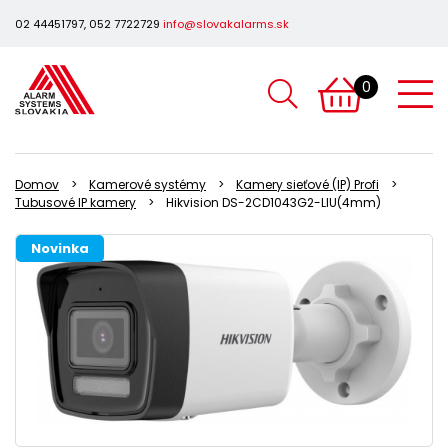
02 44451797, 052 7722729
info@slovakalarms.sk
0
Domov
Kamerové systémy
Kamery sieťové (IP) Profi
Tubusové IP kamery
Hikvision DS-2CD1043G2-LIU(4mm)
Novinka