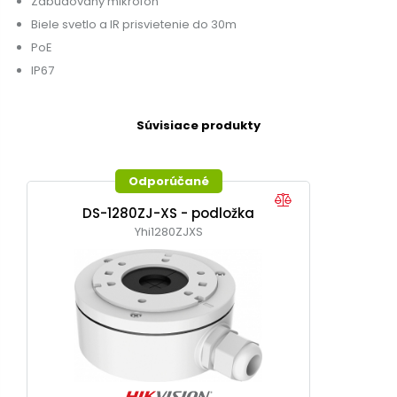
Zabudovaný mikrofón
Biele svetlo a IR prisvietenie do 30m
PoE
IP67
Súvisiace produkty
Odporúčané
DS-1280ZJ-XS - podložka
Yhi1280ZJXS