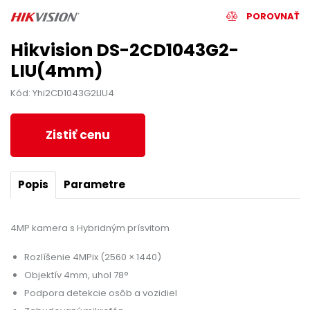
POROVNAŤ
Hikvision DS-2CD1043G2-
LIU(4mm)
Kód: Yhi2CD1043G2LIU4
Zistiť cenu
Popis
Parametre
4MP kamera s Hybridným prísvitom
Rozlíšenie 4MPix (2560 × 1440)
Objektív 4mm, uhol 78°
Podpora detekcie osôb a vozidiel