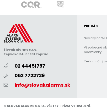
PRE VÁS
Novinky na WE
Všeobecné o
Slovak alarms s.r.o.
podmienky
Teplická 34, 05801 Poprad
Reklamačný p
02 44451797
052 7722729
info@slovakalarms.sk
© SLOVAK ALARMS S.R.O., VŠETKY PRÁVA VYHRADENÉ