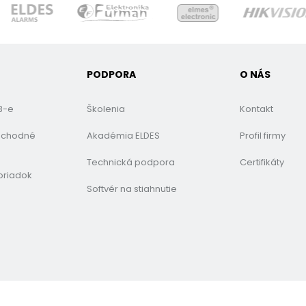
PODPORA
O NÁS
B-e
Školenia
Kontakt
bchodné
Akadémia ELDES
Profil firmy
Technická podpora
Certifikáty
oriadok
Softvér na stiahnutie