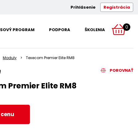
Prihlásenie
Registrácia
0
SOVÝ PROGRAM
PODPORA
ŠKOLENIA
Moduly
Texecom Premier Elite RM8
POROVNAŤ
 Premier Elite RM8
ť cenu