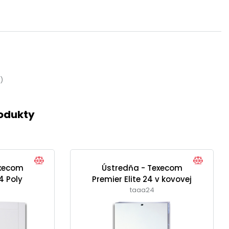
)
rodukty
execom
Ústredňa - Texecom
24 Poly
Premier Elite 24 v kovovej
skrinke
taaa24