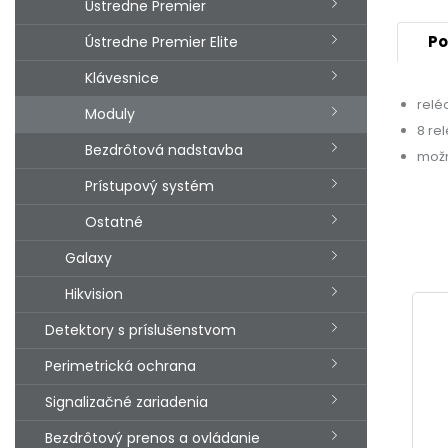
Ústredne Premier
Po
Ústredne Premier Elite
Klávesnice
relé
Moduly
8 re
Bezdrôtová nadstavba
možn
Prístupový systém
Ostatné
Galaxy
Hikvision
Detektory s príslušenstvom
Perimetrická ochrana
Signalizačné zariadenia
Bezdrôtový prenos a ovládanie