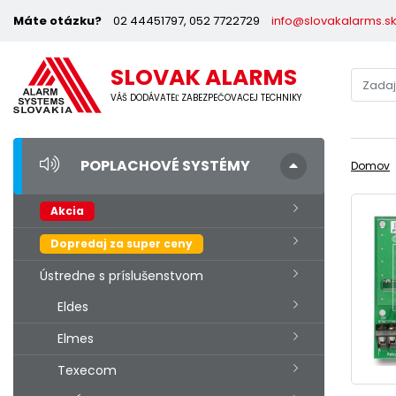
Máte otázku?
02 44451797, 052 7722729
info@slovakalarms.s
SLOVAK ALARMS
VÁŠ DODÁVATEĽ ZABEZPEČOVACEJ TECHNIKY
POPLACHOVÉ SYSTÉMY
Domov
Akcia
Dopredaj za super ceny
Ústredne s príslušenstvom
Eldes
Elmes
Texecom