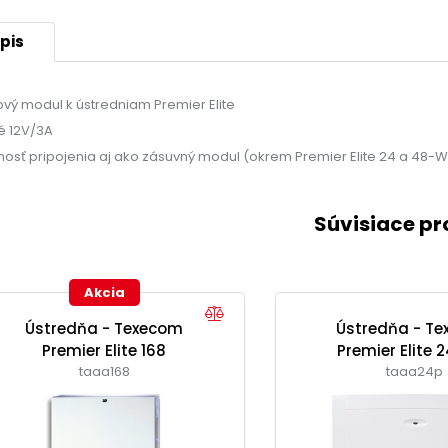
pis
ový modul k ústredniam Premier Elite
lé 12V/3A
osť pripojenia aj ako zásuvný modul (okrem Premier Elite 24 a 48-W
Súvisiace p
Akcia
Ústredňa - Texecom
Ústredňa - T
Premier Elite 168
Premier Elite 
taaa168
taaa24p