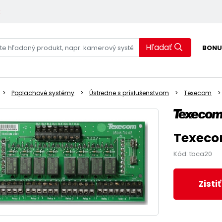
k
Hľadať
BONU
Poplachové systémy
Ústredne s príslušenstvom
Texecom
Texecom
Kód: tbca20
Zisti