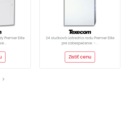
y Premier Elite
24 slučková ústredňa radu Premier Elite
e:...
pre zabezpečenie: -...
u
Zistiť cenu