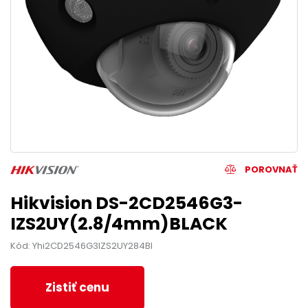
POROVNAŤ
Hikvision DS-2CD2546G3-
IZS2UY(2.8/4mm)BLACK
Kód: Yhi2CD2546G3IZS2UY284Bl
Zistiť cenu