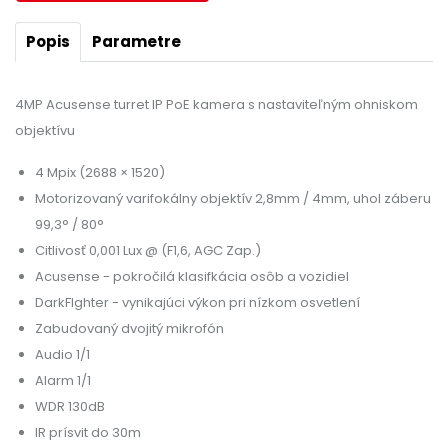
Popis
Parametre
4MP Acusense turret IP PoE kamera s nastaviteľným ohniskom
objektívu
4 Mpix (2688 × 1520)
Motorizovaný varifokálny objektív 2,8mm / 4mm, uhol záberu
99,3° / 80°
Citlivosť 0,001 Lux @ (F1,6, AGC Zap.)
Acusense - pokročilá klasifkácia osôb a vozidiel
DarkFIghter - vynikajúci výkon pri nízkom osvetlení
Zabudovaný dvojitý mikrofón
Audio 1/1
Alarm 1/1
WDR 130dB
IR prísvit do 30m