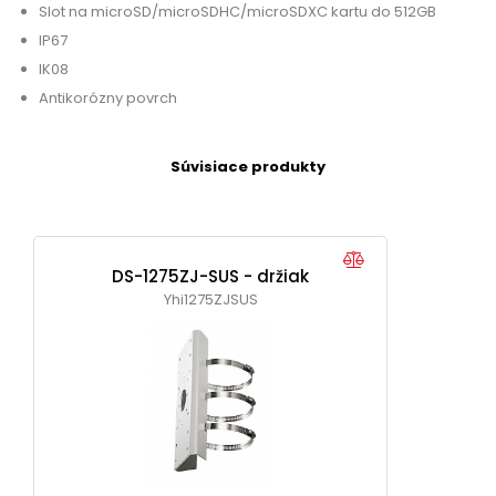
Slot na microSD/microSDHC/microSDXC kartu do 512GB
IP67
IK08
Antikorózny povrch
Súvisiace produkty
DS-1275ZJ-SUS - držiak
Yhi1275ZJSUS