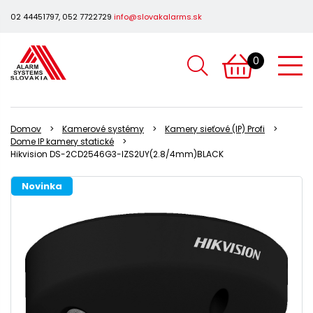
02 44451797, 052 7722729
info@slovakalarms.sk
0
Domov
Kamerové systémy
Kamery sieťové (IP) Profi
Dome IP kamery statické
Hikvision DS-2CD2546G3-IZS2UY(2.8/4mm)BLACK
Novinka