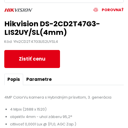
POROVNAŤ
Hikvision DS-2CD2T47G3-
LIS2UY/SL(4mm)
Kód: Yhi2CD2T47G3LIS2UYSL4
Zistiť cenu
Popis
Parametre
4MP ColorVu kamera s Hybridným prísvitom, 3. generácia
4 Mpix (2688 x 1520)
objektív 4mm - uhol záberu 95,2°
citlivosť 0,0001 Lux @ (F1,0, AGC Zap.)