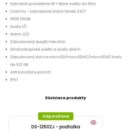
Hybridné prisvietenie IR + Biele svetlo do 60m
ColorVu - zobrazenie živých farieb 24/7
WDR 130dB
Audio 1/1
Alarm 2/2
Zabudovaný dvojitý mikrofón
Stroboskopické svetlo a audio alarm
Zabudovaný slot na microSD/microSDHC/microSDXC kartu
do 512 GB
Anti korozívny povrch
IP67
Súvisiace produkty
Odporúčané
DS-1260ZJ - podložka