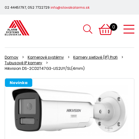
02 44451797, 052 7722729
info@slovakalarms.sk
0
Domov
Kamerové systémy
Kamery sieťové (IP) Profi
Tubusové IP kamery
Hikvision DS-2CD2T47G3-LIS2UY/SL(4mm)
Novinka