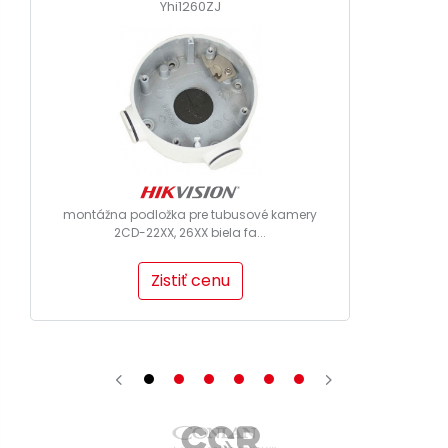
Yhi1260ZJ
montážna podložka pre tubusové kamery
2CD-22XX, 26XX biela fa...
Zistiť cenu