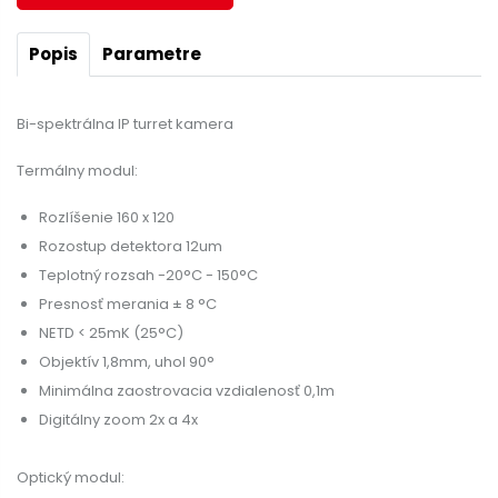
Popis
Parametre
Bi-spektrálna IP turret kamera
Termálny modul:
Rozlíšenie 160 x 120
Rozostup detektora 12um
Teplotný rozsah -20°C - 150°C
Presnosť merania ± 8 °C
NETD < 25mK (25°C)
Objektív 1,8mm, uhol 90°
Minimálna zaostrovacia vzdialenosť 0,1m
Digitálny zoom 2x a 4x
Optický modul: