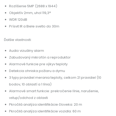
Rozlíšenie 5MP (2688 x 1944)
Objektív 2mm, uhol 119,3°
WDR 120dB
Prísvit IR a Biele svetlo do 30m
Ďalšie vlastnosti:
Audio vizuálny alarm
Zabudovaný mikrofón a reproduktor
Alarmové funkcie pre výkyv teploty
Detekcia ohniska požiaru a dymu
3 typy pravidiel merania teploty, celkom 21 pravidiel (10
bodov, 10 oblastí a 1 línia)
Alarmové smart funkcie: prekročenie línie, narušenie,
vstup/odchod z oblasti
Pkročilá analýza identifikácie človeka: 20 m
Pkročilá analýza identifikácie vozidla: 60 m