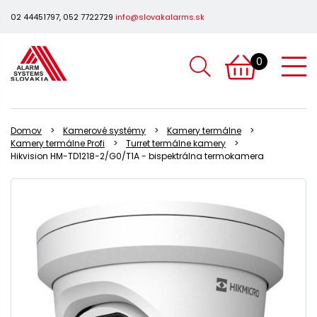
02 44451797, 052 7722729
info@slovakalarms.sk
0
Domov
Kamerové systémy
Kamery termálne
Kamery termálne Profi
Turret termálne kamery
Hikvision HM-TD1218-2/G0/T1A - bispektrálna termokamera