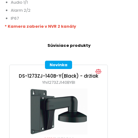
Audio 1/1
Alarm 2/2
IP67
* Kamera zaberie v NVR 2 kanály
Súvisiace produkty
Novinka
DS-1273ZJ-140B-Y(Black) - držiak
Yhi1273ZJ140BYBl