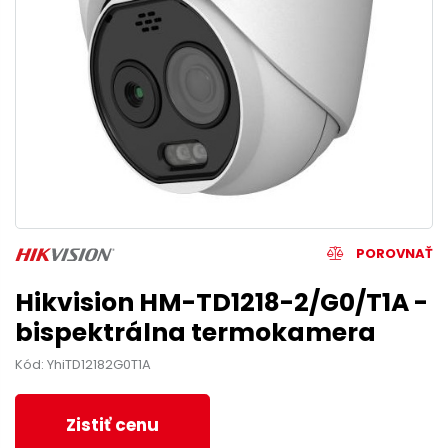
POROVNAŤ
Hikvision HM-TD1218-2/G0/T1A -
bispektrálna termokamera
Kód: YhiTD12182G0T1A
Zistiť cenu