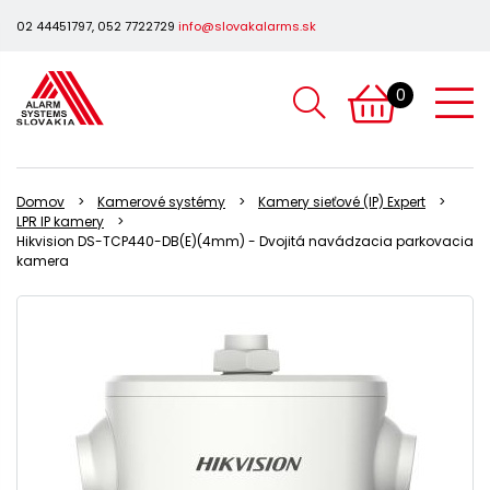
02 44451797, 052 7722729
info@slovakalarms.sk
0
Domov
Kamerové systémy
Kamery sieťové (IP) Expert
LPR IP kamery
Hikvision DS-TCP440-DB(E)(4mm) - Dvojitá navádzacia parkovacia
kamera