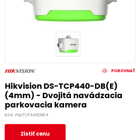
POROVNAŤ
Hikvision DS-TCP440-DB(E)
(4mm) - Dvojitá navádzacia
parkovacia kamera
Kód: YhpTCP440DBE4
Zistiť cenu