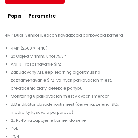
Popis
Parametre
4MP Dual-Sensor iBeacon navádzacia parkovacia kamera
4MP (2560 × 1440)
2x Objektív 4mm, uhol 75,3°
ANPR - rozoznávanie ŠPZ
Zabudovaný AI Deep-learning algoritmus na
zaznamenávanie ŠPZ, voľných parkovacích miest,
prekročenia čiary, detekcie pohybu
Monitoring 6 parkovacích miest v dvoch smeroch
LED indikátor obsadenosti miest (červená, zelená, žltá,
modrá, tyrkysová a purpurová)
2x RJ45 na zapojenie kamier do série
PoE
IP54