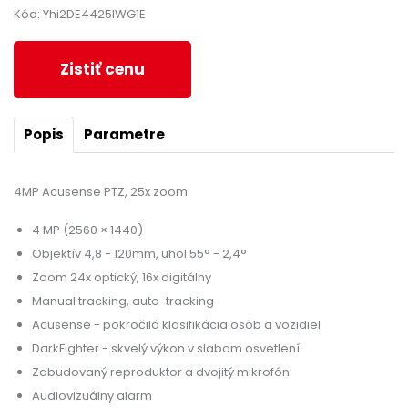
Kód: Yhi2DE4425IWG1E
Zistiť cenu
Popis
Parametre
4MP Acusense PTZ, 25x zoom
4 MP (2560 × 1440)
Objektív 4,8 - 120mm, uhol 55° - 2,4°
Zoom 24x optický, 16x digitálny
Manual tracking, auto-tracking
Acusense - pokročilá klasifikácia osôb a vozidiel
DarkFighter - skvelý výkon v slabom osvetlení
Zabudovaný reproduktor a dvojitý mikrofón
Audiovizuálny alarm