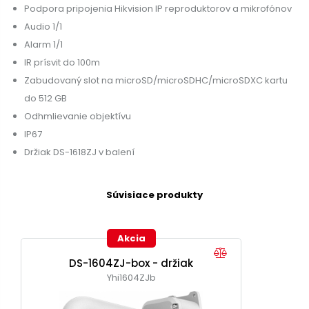
Podpora pripojenia Hikvision IP reproduktorov a mikrofónov
Audio 1/1
Alarm 1/1
IR prísvit do 100m
Zabudovaný slot na microSD/microSDHC/microSDXC kartu
do 512 GB
Odhmlievanie objektívu
IP67
Držiak DS-1618ZJ v balení
Súvisiace produkty
Akcia
DS-1604ZJ-box - držiak
Yhi1604ZJb