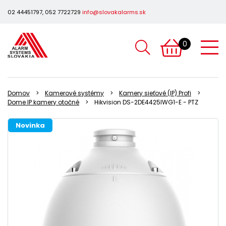
02 44451797, 052 7722729
info@slovakalarms.sk
0
Domov
Kamerové systémy
Kamery sieťové (IP) Profi
Dome IP kamery otočné
Hikvision DS-2DE4425IWG1-E - PTZ
Novinka