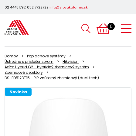
02 44451797, 052 7722729
info@slovakalarms.sk
0
Domov
Poplachové systémy
Ústredne s príslušenstvom
Hikvision
AxPro Hybrid G2 - hybridný zbernicový systém
Zbernicové detektory
DS-PD512DT15 - PIR vnútorný zbernicový (dual tech)
Novinka