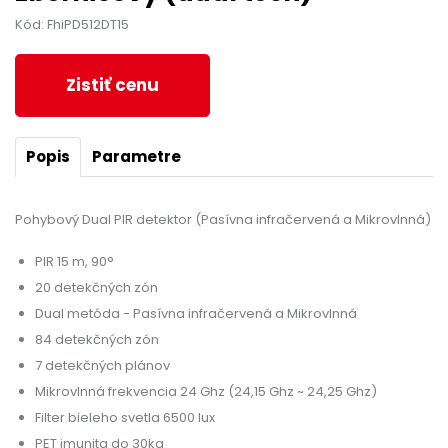
Kód: FhiPD512DT15
Zistiť cenu
Popis
Parametre
Pohybový Dual PIR detektor (Pasívna infračervená a Mikrovlnná)
PIR 15 m, 90°
20 detekčných zón
Dual metóda - Pasívna infračervená a Mikrovlnná
84 detekčných zón
7 detekčných plánov
Mikrovlnná frekvencia 24 Ghz (24,15 Ghz ~ 24,25 Ghz)
Filter bieleho svetla 6500 lux
PET imunita do 30kg