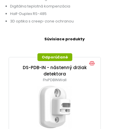
Digitálna teplotná kompenzácia
Half-Duplex RS-485
3D optika s creep-zone ochranou
Súvisiace produkty
Odporúčané
DS-PDB-IN - nástenný držiak
detektora
FhiPDBINWall