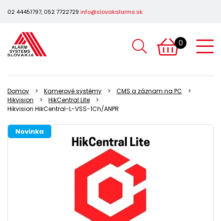
02 44451797, 052 7722729
info@slovakalarms.sk
0
Domov
Kamerové systémy
CMS a záznam na PC
Hikvision
HikCentral Lite
Hikvision HikCentral-L-VSS-1Ch/ANPR
Novinka