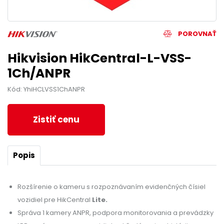
POROVNAŤ
Hikvision HikCentral-L-VSS-
1Ch/ANPR
Kód: YhiHCLVSS1ChANPR
Zistiť cenu
Popis
Rozšírenie o kameru s rozpoznávaním evidenčných čísiel
vozidiel pre HikCentral
Lite.
Správa 1 kamery ANPR, podpora monitorovania a prevádzky