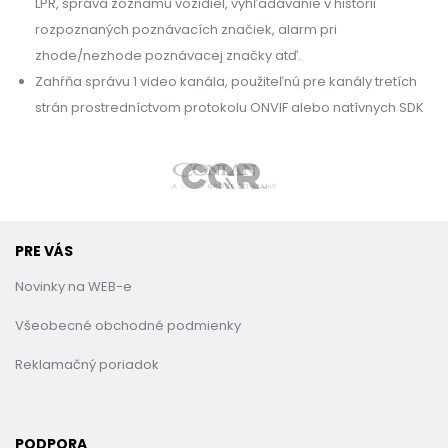
LPR, správa zoznamu vozidiel, vyhľadávanie v histórii
rozpoznaných poznávacích značiek, alarm pri
zhode/nezhode poznávacej značky atď.
Zahŕňa správu 1 video kanála, použiteľnú pre kanály tretích
strán prostredníctvom protokolu ONVIF alebo natívnych SDK
PRE VÁS
Novinky na WEB-e
Všeobecné obchodné podmienky
Reklamačný poriadok
PODPORA