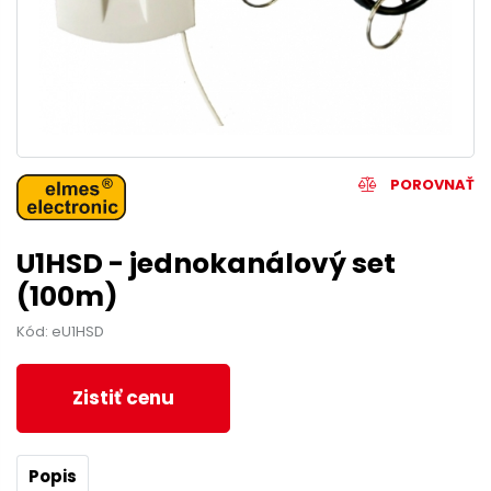
POROVNAŤ
U1HSD - jednokanálový set
(100m)
Kód: eU1HSD
Zistiť cenu
Popis