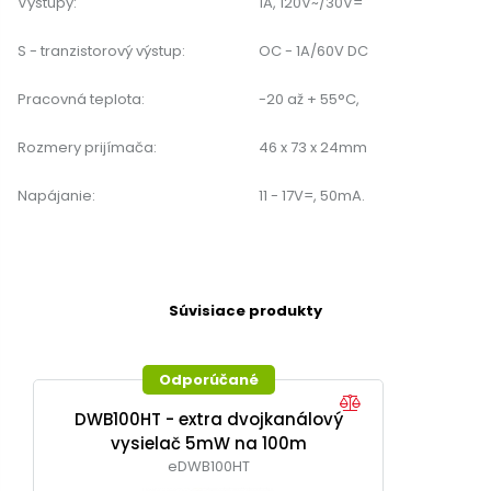
Výstupy:
1A, 120V~/30V=
S - tranzistorový výstup:
OC - 1A/60V DC
Pracovná teplota:
-20 až + 55°C,
Rozmery prijímača:
46 x 73 x 24mm
Napájanie:
11 - 17V=, 50mA.
Súvisiace produkty
Odporúčané
DWB100HT - extra dvojkanálový
vysielač 5mW na 100m
eDWB100HT