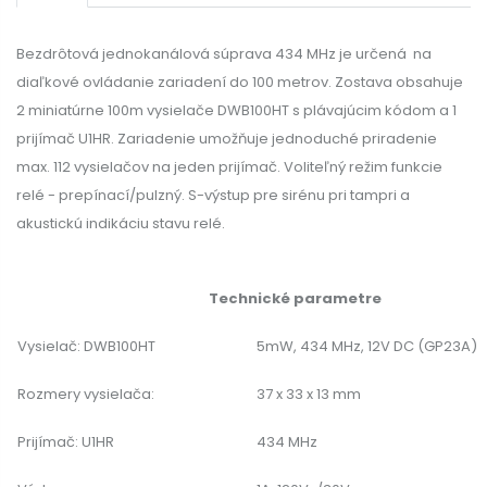
Bezdrôtová jednokanálová súprava 434 MHz je určená na
diaľkové ovládanie zariadení do 100 metrov. Zostava obsahuje
2 miniatúrne 100m vysielače DWB100HT s plávajúcim kódom a 1
prijímač U1HR. Zariadenie umožňuje jednoduché priradenie
max. 112 vysielačov na jeden prijímač. Voliteľný režim funkcie
relé - prepínací/pulzný. S-výstup pre sirénu pri tampri a
akustickú indikáciu stavu relé.
Technické parametre
Vysielač: DWB100HT
5mW, 434 MHz, 12V DC (GP23A)
Rozmery vysielača:
37 x 33 x 13 mm
Prijímač: U1HR
434 MHz