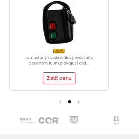
samostaný dvojkanálový vysielač s
dosahom 100m plávajúci kód ...
Zistiť cenu