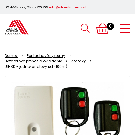
02 44451797, 052 7722729
info@slovakalarms.sk
0
Domov
Poplachové systémy
Bezdrôtový prenos a ovládanie
Zostavy
U1HSD - jednokanálový set (100m)