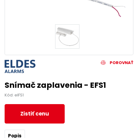
POROVNAŤ
Snímač zaplavenia - EFS1
Kód: elFS1
Zistiť cenu
Popis