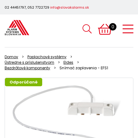
02 44451797, 052 7722729
info@slovakalarms.sk
0
Domov
Poplachové systémy
Ústredne s príslušenstvom
Eldes
Bezdrôtové komponenty
Snímač zaplavenia - EFS1
Odporúčané