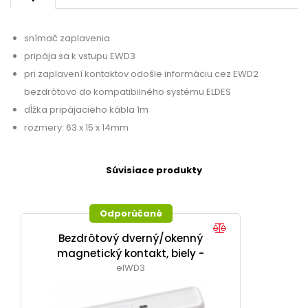
snímač zaplavenia
pripája sa k vstupu EWD3
pri zaplavení kontaktov odošle informáciu cez EWD2
bezdrôtovo do kompatibilného systému ELDES
dĺžka pripájacieho kábla 1m
rozmery: 63 x 15 x 14mm
Súvisiace produkty
Odporúčané
Bezdrôtový dverný/okenný
magnetický kontakt, biely -
EWD3
elWD3