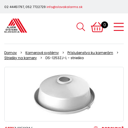
02 44451797, 052 7722729
info@slovakalarms.sk
0
Domov
Kamerové systémy
Príslušenstvo ku kamerám
Striešky na kamery
DS-1253ZJ-L - strieška