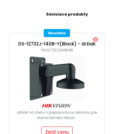
Súvisiace produkty
Novinka
DS-1273ZJ-140B-Y(Black) - držiak
Yhi1273ZJ140BYBl
držiak na stenu s prepojovacou skrinkou pre
dome kamery Hikvisi...
Zistiť cenu