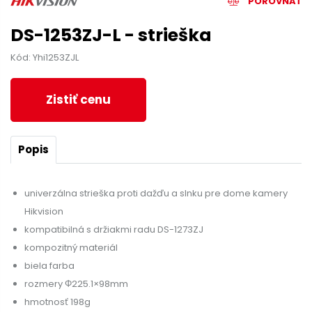
POROVNAŤ
DS-1253ZJ-L - strieška
Kód: Yhi1253ZJL
Zistiť cenu
Popis
univerzálna strieška proti dažďu a slnku pre dome kamery
Hikvision
kompatibilná s držiakmi radu DS-1273ZJ
kompozitný materiál
biela farba
rozmery Φ225.1×98mm
hmotnosť 198g