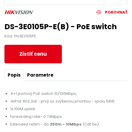
POROVNAŤ
DS-3E0105P-E(B) - PoE switch
Kód: Yhi3E0105PE
Zistiť cenu
Popis
Parametre
4+1 portový PoE switch 10/100Mbps,
4xPoE 802.3af - prvý so zvýšenou prioritou - spolu 58W
1x 100M uplink
forwarding rate- 0.74Mpps
Extended režim - do
250m - 10Mbps
(Cat 5e)