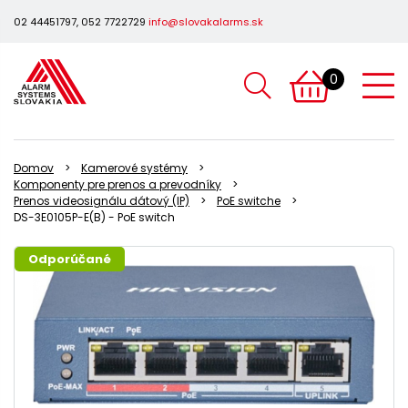
02 44451797, 052 7722729
info@slovakalarms.sk
0
Domov
Kamerové systémy
Komponenty pre prenos a prevodníky
Prenos videosignálu dátový (IP)
PoE switche
DS-3E0105P-E(B) - PoE switch
Odporúčané