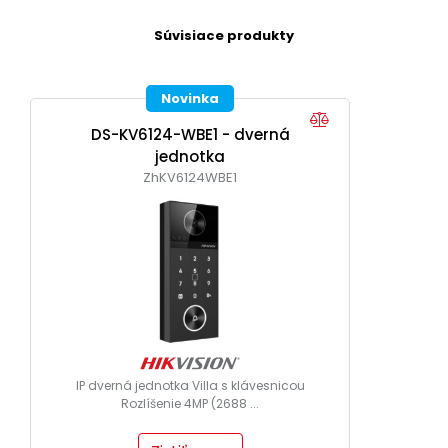
Súvisiace produkty
Novinka
DS-KV6124-WBE1 - dverná
jednotka
ZhKV6124WBE1
IP dverná jednotka Villa s klávesnicou
Rozlíšenie 4MP (2688 ...