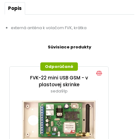
Popis
externá anténa k volačom FVK, krátka
Súvisiace produkty
Odporúčané
FVK-22 mini USB GSM - v
plastovej skrinke
seda91p