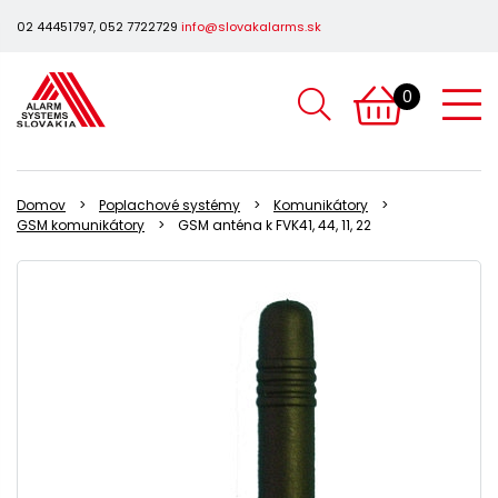
02 44451797, 052 7722729
info@slovakalarms.sk
0
Domov
Poplachové systémy
Komunikátory
GSM komunikátory
GSM anténa k FVK41, 44, 11, 22