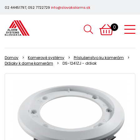
02 44451797, 052 7722729
info@slovakalarms.sk
0
Domov
Kamerové systémy
Príslušenstvo ku kamerám
Držiaky k dome kamerám
DS-1241ZJ - držiak