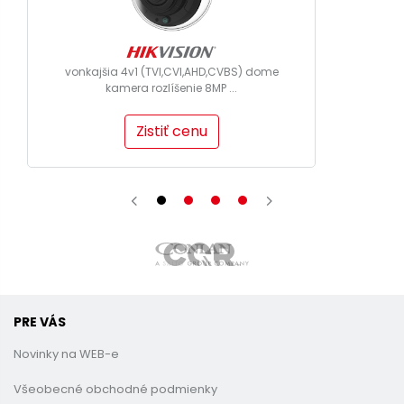
vonkajšia 4v1 (TVI,CVI,AHD,CVBS) dome
kamera rozlíšenie 8MP ...
Zistiť cenu
PRE VÁS
Novinky na WEB-e
Všeobecné obchodné podmienky