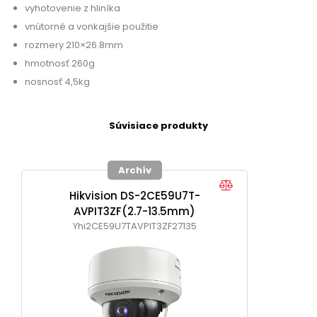
vyhotovenie z hliníka
vnútorné a vonkajšie použitie
rozmery 210×26.8mm
hmotnosť 260g
nosnosť 4,5kg
Súvisiace produkty
Archív
Hikvision DS-2CE59U7T-
AVPIT3ZF(2.7-13.5mm)
Yhi2CE59U7TAVPIT3ZF27135