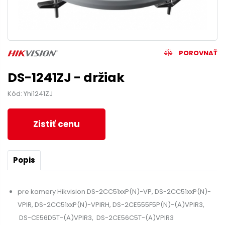
POROVNAŤ
DS-1241ZJ - držiak
Kód: Yhi1241ZJ
Zistiť cenu
Popis
pre kamery Hikvision DS-2CC51xxP(N)-VP, DS-2CC51xxP(N)-
VPIR, DS-2CC51xxP(N)-VPIRH, DS-2CE555F5P(N)-(A)VPIR3,
DS-CE56D5T-(A)VPIR3, DS-2CE56C5T-(A)VPIR3