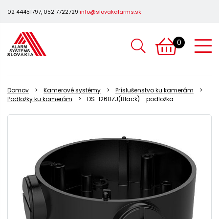
02 44451797, 052 7722729
info@slovakalarms.sk
0
Domov
Kamerové systémy
Príslušenstvo ku kamerám
Podložky ku kamerám
DS-1260ZJ(Black) - podložka