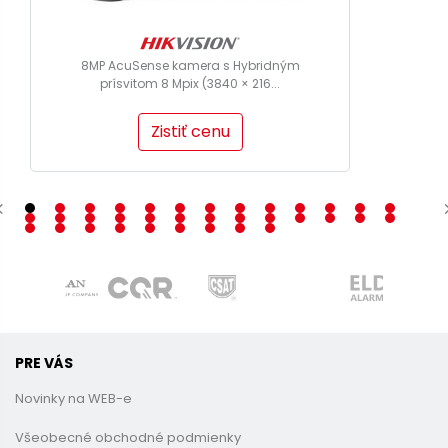
8MP AcuSense kamera s Hybridným
prísvitom 8 Mpix (3840 × 216...
Zistiť cenu
PRE VÁS
Novinky na WEB-e
Všeobecné obchodné podmienky