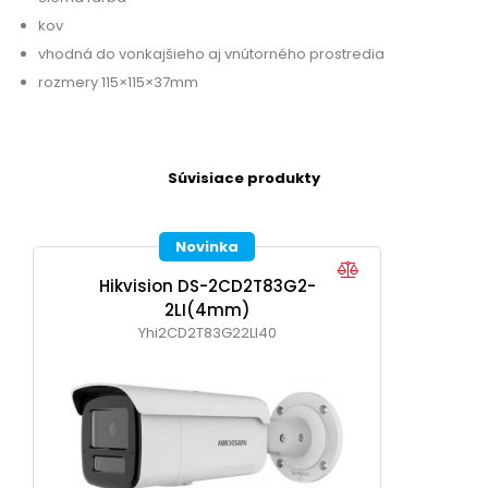
kov
vhodná do vonkajšieho aj vnútorného prostredia
rozmery 115×115×37mm
Súvisiace produkty
Novinka
Hikvision DS-2CD2T83G2-
2LI(4mm)
Yhi2CD2T83G22LI40