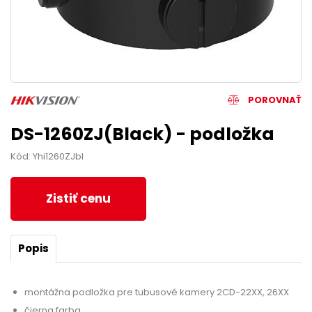
POROVNAŤ
DS-1260ZJ(Black) - podložka
Kód: Yhi1260ZJbl
Zistiť cenu
Popis
montážna podložka pre tubusové kamery 2CD-22XX, 26XX
čierna farba