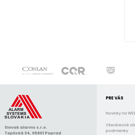
PRE VÁS
Novinky na WE
Všeobecné o
Slovak alarms s.r.o.
podmienky
Teplická 34, 05801 Poprad