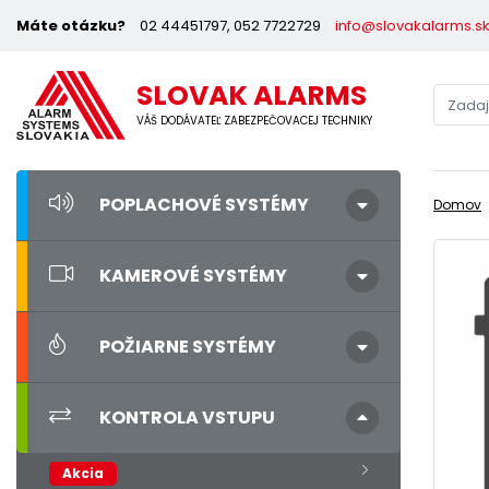
Máte otázku?
02 44451797, 052 7722729
info@slovakalarms.s
SLOVAK ALARMS
VÁŠ DODÁVATEĽ ZABEZPEČOVACEJ TECHNIKY
POPLACHOVÉ SYSTÉMY
Domov
KAMEROVÉ SYSTÉMY
POŽIARNE SYSTÉMY
KONTROLA VSTUPU
Akcia