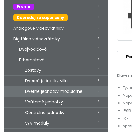
Promo
Dopredaj za super ceny
Analógové videovrátniky
Digitálne videovrátniky
Dvojvodičové
Po
Ethernetové
Zostavy
Klávesn
Dverné jednotky Villa
Fyzic
Dverné jednotky modulárne
Napá
Vnútorné jednotky
Napá
IP65
Centrálne jednotky
IK7
V/V moduly
spot