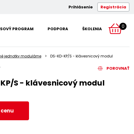
Prihlásenie
Registrácia
0
SOVÝ PROGRAM
PODPORA
ŠKOLENIA
né jednotky modulárne
DS-KD-KP/S - klávesnicový modul
POROVNAŤ
KP/S - klávesnicový modul
ť cenu