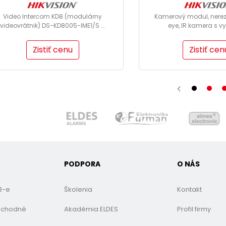
Video Intercom KD8 (modulárny
Kamerový modul, nerez 
videovrátnik) DS-KD8005-IME1/S ...
eye, IR kamera s vy
Zistiť cenu
Zistiť cen
PODPORA
O NÁS
B-e
Školenia
Kontakt
bchodné
Akadémia ELDES
Profil firmy