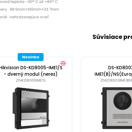
ovná teplota -40° C až +60° C
mery : 98.5mm×100mm×33.7mm
riál : nehrdzavejúca oceľ
Súvisiace p
Novinka
Hikvision DS-KD8005-IME1/S
DS-KD800
- dverný modul (nerez)
IME1(B)/NS(Euro
ZhiKD8005IME1S
ZhKD8003IME1B
dverný mo