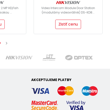
2 MP HD,Fish
Video Intercom Module Door Station
sokou ...
(modulárny videovrátnik) DS-KD8...
u
Zistiť cenu
AKCEPTUJEME PLATBY