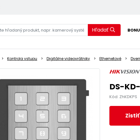
k
Hľadať
BONU
Kontrola vstupu
Digitálne videovrátniky
Ethernetové
Dver
DS-KD-
Kód: ZhKDKPS
Zisti