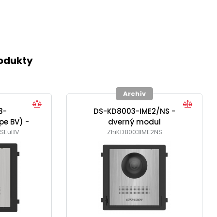
rodukty
Archív
3-
DS-KD8003-IME2/NS -
pe BV) -
dverný modul
NSEuBV
dul
ZhiKD8003IME2NS