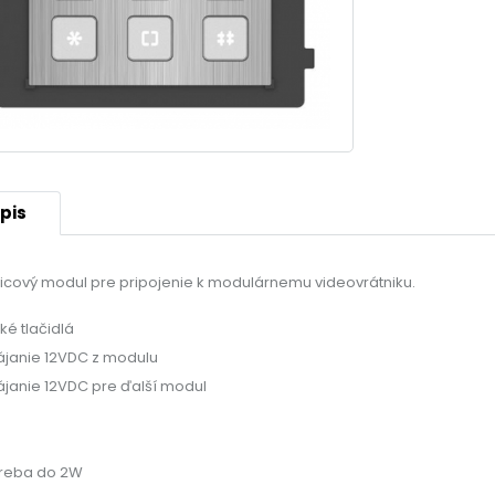
pis
icový modul pre pripojenie k modulárnemu videovrátniku.
ké tlačidlá
janie 12VDC z modulu
janie 12VDC pre ďalší modul
reba do 2W