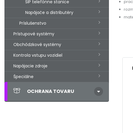
prac
SIP telefónne stanice
roz
Napájače a distributéry
mate
Príslušenstvo
Prístupové systémy
Obchôdzkové systémy
Kontrola vstupu vozidiel
Napájacie zdroje
Špeciálne
OCHRANA TOVARU