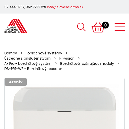
02 44451797, 052 7722729
info@slovakalarms.sk
0
Domov
Poplachové systémy
Ústredne s príslušenstvom
Hikvision
Ax Pro - bezdrôtový systém
Bezdrôtové rozširujúce moduly
DS-PR1-WE - Bezdrôtový repeater
Archív