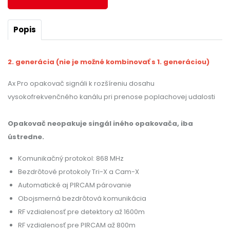
Popis
2. generácia (nie je možné kombinovať s 1. generáciou)
Ax Pro opakovač signáli k rozšíreniu dosahu
vysokofrekvenčného kanálu pri prenose poplachovej udalosti
Opakovač neopakuje singál iného opakovača, iba
ústredne.
Komunikačný protokol: 868 MHz
Bezdrôtové protokoly Tri-X a Cam-X
Automatické aj PIRCAM párovanie
Obojsmerná bezdrôtová komunikácia
RF vzdialenosť pre detektory až 1600m
RF vzdialenosť pre PIRCAM až 800m