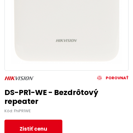
POROVNAŤ
DS-PR1-WE - Bezdrôtový
repeater
Kód: FhiPR1WE
Zistiť cenu