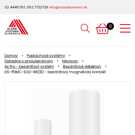
02 44451797, 052 7722729
info@slovakalarms.sk
0
Domov
Poplachové systémy
Ústredne s príslušenstvom
Hikvision
Ax Pro - bezdrôtový systém
Bezdrôtové detektory
DS-PDMC-EG2-WE(B) - bezdrôtový magnetický kontakt