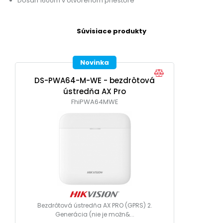
Dosah 1600m v otvorenom priestore
Súvisiace produkty
Novinka
DS-PWA64-M-WE - bezdrôtová
ústredňa AX Pro
FhiPWA64MWE
Bezdrôtová ústredňa AX PRO (GPRS) 2.
Generácia (nie je možn&...