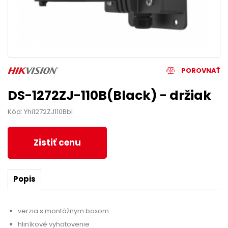
POROVNAŤ
DS-1272ZJ-110B(Black) - držiak
Kód: Yhi1272ZJ110Bbl
Zistiť cenu
Popis
verzia s montážnym boxom
hliníkové vyhotovenie