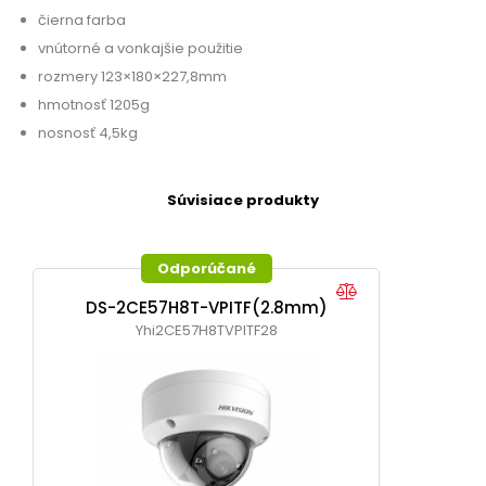
čierna farba
vnútorné a vonkajšie použitie
rozmery 123×180×227,8mm
hmotnosť 1205g
nosnosť 4,5kg
Súvisiace produkty
Odporúčané
DS-2CE57H8T-VPITF(2.8mm)
Yhi2CE57H8TVPITF28