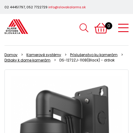
02 44451797, 052 7722729
info@slovakalarms.sk
0
Domov
Kamerové systémy
Príslušenstvo ku kamerám
Držiaky k dome kamerám
DS-1272ZJ-110B(Black) - držiak