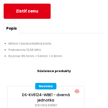
Zistiť cenu
Popis
Mifare 1 bezkontaktná karta
Frekvencia 13,56 MHz
Rozmer 85.5mm × 54mm × 0.8mm
Súvisiace produkty
Novinka
DS-KV6124-WBE1 - dverná
jednotka
ZhKV6124WBE1