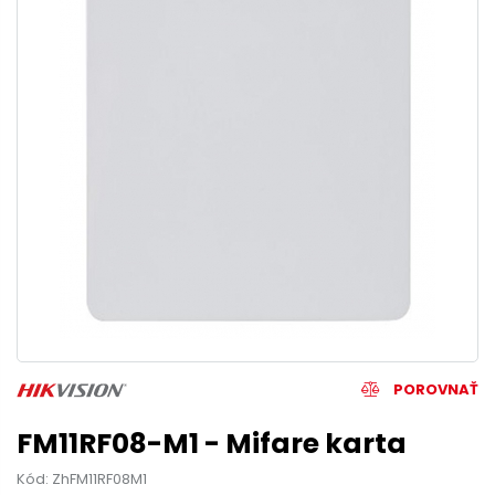
POROVNAŤ
FM11RF08-M1 - Mifare karta
Kód: ZhFM11RF08M1