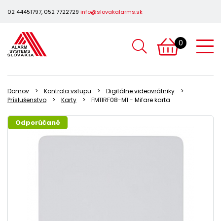
02 44451797, 052 7722729
info@slovakalarms.sk
0
Domov
Kontrola vstupu
Digitálne videovrátniky
Príslušenstvo
Karty
FM11RF08-M1 - Mifare karta
Odporúčané