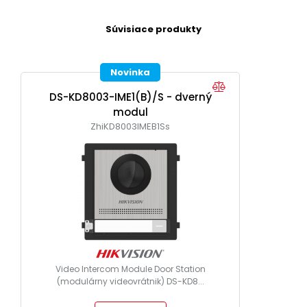
Súvisiace produkty
Novinka
DS-KD8003-IME1(B)/S - dverný
modul
ZhiKD8003IMEB1Ss
Video Intercom Module Door Station
(modulárny videovrátnik) DS-KD8...