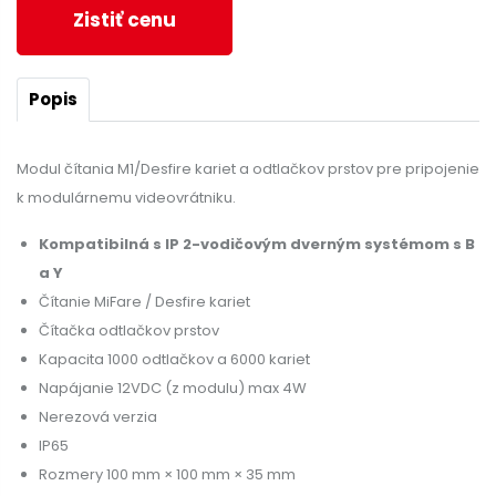
Zistiť cenu
Popis
Modul čítania M1/Desfire kariet a odtlačkov prstov pre pripojenie
k modulárnemu videovrátniku.
Kompatibilná s IP 2-vodičovým dverným systémom s B
a Y
Čítanie MiFare / Desfire kariet
Čítačka odtlačkov prstov
Kapacita 1000 odtlačkov a 6000 kariet
Napájanie 12VDC (z modulu) max 4W
Nerezová verzia
IP65
Rozmery 100 mm × 100 mm × 35 mm