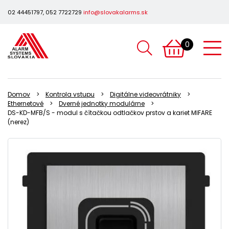
02 44451797, 052 7722729
info@slovakalarms.sk
0
Domov
Kontrola vstupu
Digitálne videovrátniky
Ethernetové
Dverné jednotky modulárne
DS-KD-MFB/S - modul s čítačkou odtlačkov prstov a kariet MIFARE
(nerez)