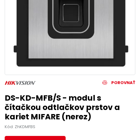
POROVNAŤ
DS-KD-MFB/S - modul s
čítačkou odtlačkov prstov a
kariet MIFARE (nerez)
Kód: ZhKDMFBS