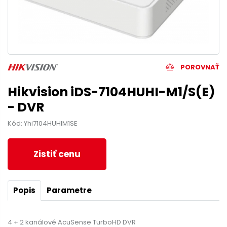
POROVNAŤ
Hikvision iDS-7104HUHI-M1/S(E)
- DVR
Kód: Yhi7104HUHIM1SE
Zistiť cenu
Popis
Parametre
4 + 2 kanálové AcuSense TurboHD DVR