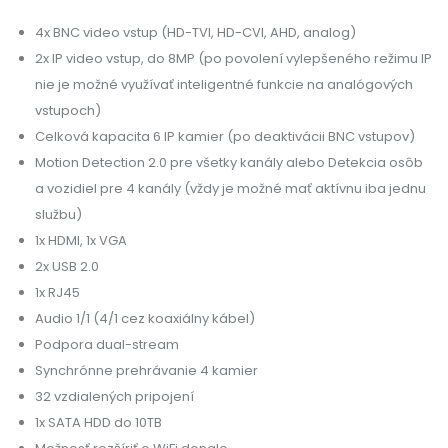
4x BNC video vstup (HD-TVI, HD-CVI, AHD, analog)
2x IP video vstup, do 8MP (po povolení vylepšeného režimu IP
nie je možné využívať inteligentné funkcie na analógových
vstupoch)
Celková kapacita 6 IP kamier (po deaktivácii BNC vstupov)
Motion Detection 2.0 pre všetky kanály alebo Detekcia osôb
a vozidiel pre 4 kanály (vždy je možné mať aktívnu iba jednu
službu)
1x HDMI, 1x VGA
2x USB 2.0
1x RJ45
Audio 1/1 (4/1 cez koaxiálny kábel)
Podpora dual-stream
Synchrónne prehrávanie 4 kamier
32 vzdialených pripojení
1x SATA HDD do 10TB