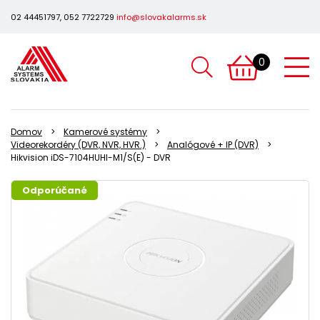
02 44451797, 052 7722729
info@slovakalarms.sk
0
Domov
Kamerové systémy
Videorekordéry (DVR, NVR, HVR.)
Analógové + IP (DVR)
Hikvision iDS-7104HUHI-M1/S(E) - DVR
Odporúčané