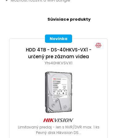
Možnosť rozšíriť o WiFi dongle
Súvisiace produkty
Novinka
HDD 4TB - DS-40HKVS-VX1 -
určený pre záznam videa
Yhi40HKVSVX1
Limitovaný predaj - len s NVR/DVR max. 1 ks
Pevný disk Hikvision DS...