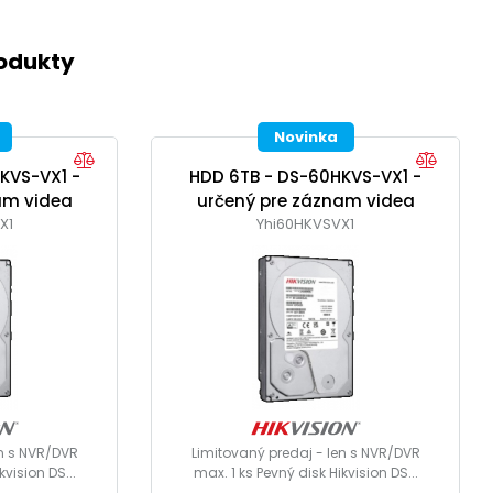
rodukty
Novinka
KVS-VX1 -
HDD 6TB - DS-60HKVS-VX1 -
am videa
určený pre záznam videa
X1
Yhi60HKVSVX1
en s NVR/DVR
Limitovaný predaj - len s NVR/DVR
kvision DS...
max. 1 ks Pevný disk Hikvision DS...