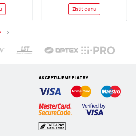
u
Zistiť cenu
AKCEPTUJEME PLATBY