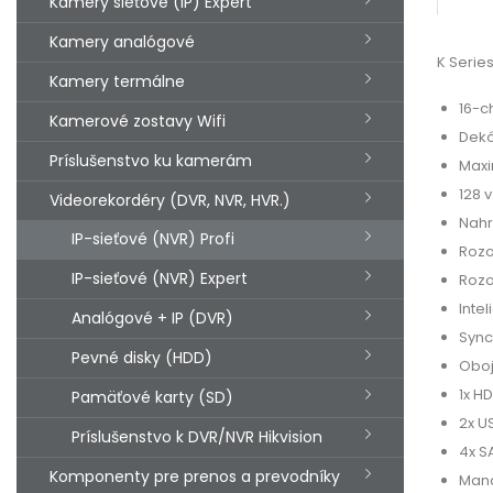
Kamery sieťové (IP) Expert
Kamery analógové
K Serie
Kamery termálne
16-c
Kamerové zostavy Wifi
Dekó
Príslušenstvo ku kamerám
Maxi
128 
Videorekordéry (DVR, NVR, HVR.)
Nahr
IP-sieťové (NVR) Profi
Rozo
IP-sieťové (NVR) Expert
Rozo
Inte
Analógové + IP (DVR)
Sync
Pevné disky (HDD)
Oboj
1x HD
Pamäťové karty (SD)
2x U
Príslušenstvo k DVR/NVR Hikvision
4x S
Komponenty pre prenos a prevodníky
Mana