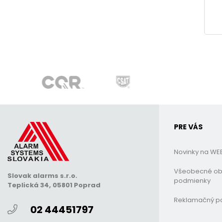
PRE VÁS
Novinky na WE
Všeobecné o
Slovak alarms s.r.o.
podmienky
Teplická 34, 05801 Poprad
Reklamačný p
02 44451797