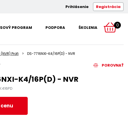
Prihlásenie
Registrácia
0
SOVÝ PROGRAM
PODPORA
ŠKOLENIA
 (NVR) Profi
DS-7716NXI-K4/16P(D) - NVR
POROVNAŤ
6NXI-K4/16P(D) - NVR
IK416PD
ť cenu