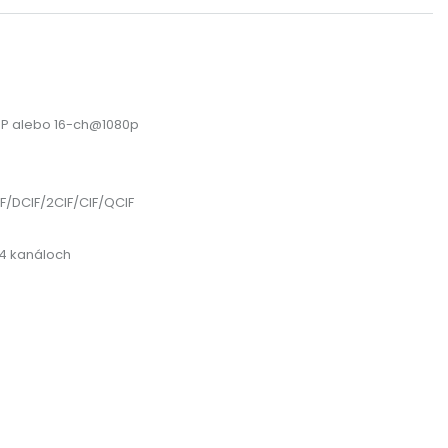
P alebo 16-ch@1080p
/DCIF/2CIF/CIF/QCIF
 4 kanáloch