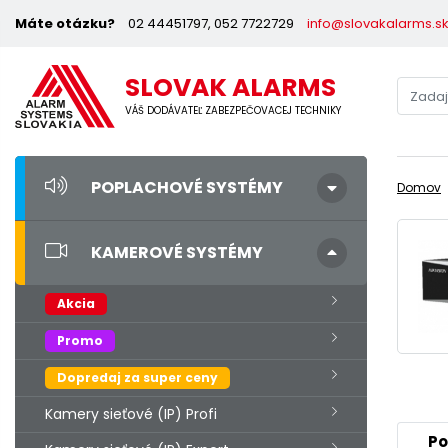
Máte otázku?
02 44451797, 052 7722729
info@slovakalarms.s
SLOVAK ALARMS
VÁŠ DODÁVATEĽ ZABEZPEČOVACEJ TECHNIKY
POPLACHOVÉ SYSTÉMY
Domov
KAMEROVÉ SYSTÉMY
Akcia
Promo
Dopredaj za super ceny
Kamery sieťové (IP) Profi
Po