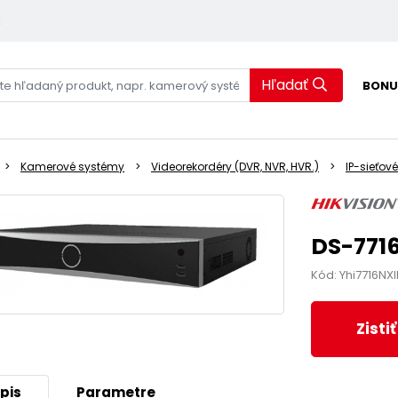
k
Hľadať
BONU
Kamerové systémy
Videorekordéry (DVR, NVR, HVR.)
IP-sieťové
DS-771
Kód: Yhi7716NX
Zisti
pis
Parametre