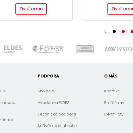
Zistiť cenu
Zistiť cen
PODPORA
O NÁS
B-e
Školenia
Kontakt
bchodné
Akadémia ELDES
Profil firmy
Technická podpora
Certifikáty
oriadok
Softvér na stiahnutie