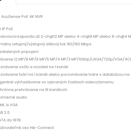
s AcuSense PoE 4K NVR
h IP PoE
dovacia kapacita až 2-ch@12 MP alebo 4-ch@8 MP alebo 8-ch@4 M
málny vstupný/výstupný dátový tok 160/160 Mbps
vzdialených pripojení
ávanie 12 MP/8 MP/6 MP/5 MP/4 MP/3 MP/1080p/UXGA/720p/VGA/4CIF
znávanie osôb a vozidiel na 1 kanáli
znávanie tvárí na 1 kanáli alebo porovnávanie tváre s databázou na
ligentné vyhľadávanie vo vybraných častiach videozáznamu
hrónne prehrávanie na 16 kanáloch
smerné audio
MI, 1x VGA
SB 2.0
ATA do 16TB
žovateľné cez Hik-Connect