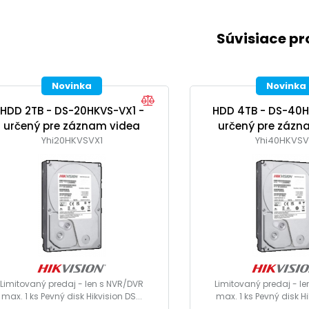
Súvisiace p
Novinka
Novinka
HDD 2TB - DS-20HKVS-VX1 -
HDD 4TB - DS-40H
určený pre záznam videa
určený pre zázn
Yhi20HKVSVX1
Yhi40HKVSV
Limitovaný predaj - len s NVR/DVR
Limitovaný predaj - l
max. 1 ks Pevný disk Hikvision DS...
max. 1 ks Pevný disk Hi