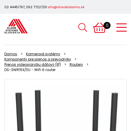
02 44451797, 052 7722729
info@slovakalarms.sk
0
Domov
Kamerové systémy
Komponenty pre prenos a prevodníky
Prenos videosignálu dátový (IP)
Routery
DS-3WR15X/EU - WiFi 6 router