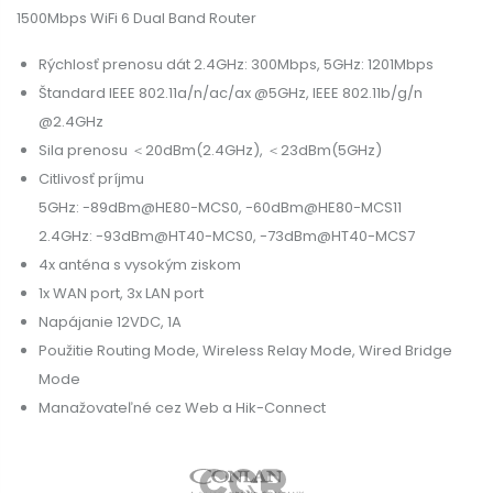
1500Mbps WiFi 6 Dual Band Router
Rýchlosť prenosu dát 2.4GHz: 300Mbps, 5GHz: 1201Mbps
Štandard IEEE 802.11a/n/ac/ax @5GHz, IEEE 802.11b/g/n
@2.4GHz
Sila prenosu ＜20dBm(2.4GHz), ＜23dBm(5GHz)
Citlivosť príjmu
5GHz: -89dBm@HE80-MCS0, -60dBm@HE80-MCS11
2.4GHz: -93dBm@HT40-MCS0, -73dBm@HT40-MCS7
4x anténa s vysokým ziskom
1x WAN port, 3x LAN port
Napájanie 12VDC, 1A
Použitie Routing Mode, Wireless Relay Mode, Wired Bridge
Mode
Manažovateľné cez Web a Hik-Connect