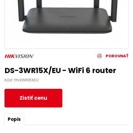
POROVNAŤ
DS-3WR15X/EU - WiFi 6 router
Kód: Yhi3WR15XEU
Zistiť cenu
Popis