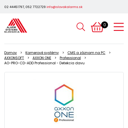
02 44451797, 052 7722729
info@slovakalarms.sk
0
Domov
Kamerové systémy
CMS a záznam na PC
AXXONSOFT
AXXON ONE
Professional
AO-PRO-CD-ADD Professional - Detekcia davu