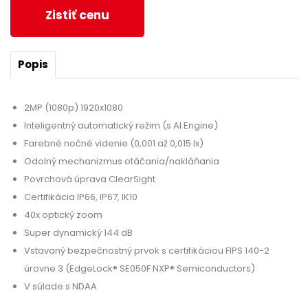
Zistiť cenu
Popis
2MP (1080p) 1920x1080
Inteligentný automatický režim (s AI Engine)
Farebné nočné videnie (0,001 až 0,015 lx)
Odolný mechanizmus otáčania/nakláňania
Povrchová úprava ClearSight
Certifikácia IP66, IP67, IK10
40x optický zoom
Super dynamický 144 dB
Vstavaný bezpečnostný prvok s certifikáciou FIPS 140-2
úrovne 3 (EdgeLock® SE050F NXP® Semiconductors)
V súlade s NDAA