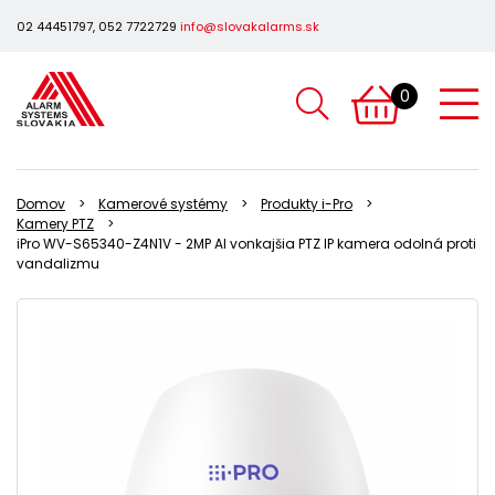
02 44451797, 052 7722729
info@slovakalarms.sk
0
Domov
Kamerové systémy
Produkty i-Pro
Kamery PTZ
iPro WV-S65340-Z4N1V - 2MP AI vonkajšia PTZ IP kamera odolná proti
vandalizmu