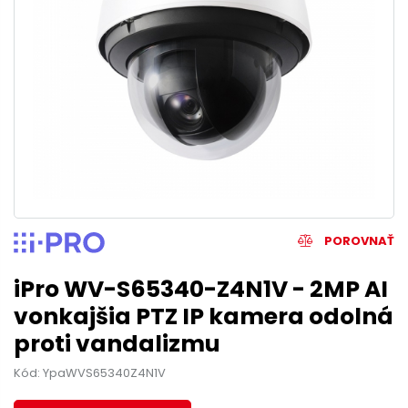
POROVNAŤ
iPro WV-S65340-Z4N1V - 2MP AI
vonkajšia PTZ IP kamera odolná
proti vandalizmu
Kód: YpaWVS65340Z4N1V