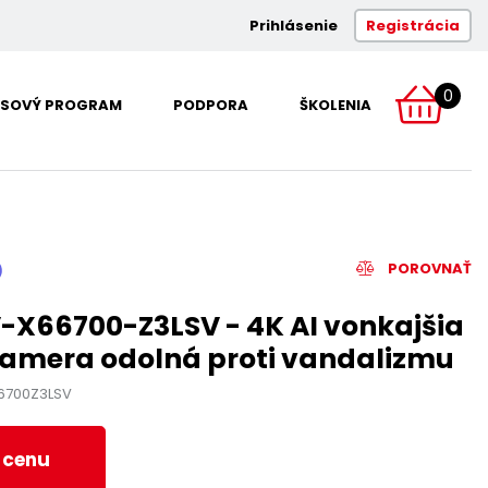
Prihlásenie
Registrácia
0
SOVÝ PROGRAM
PODPORA
ŠKOLENIA
POROVNAŤ
-X66700-Z3LSV - 4K AI vonkajšia
kamera odolná proti vandalizmu
6700Z3LSV
ť cenu