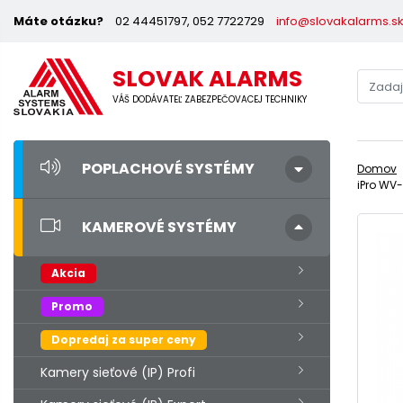
Máte otázku?
02 44451797, 052 7722729
info@slovakalarms.s
SLOVAK ALARMS
VÁŠ DODÁVATEĽ ZABEZPEČOVACEJ TECHNIKY
POPLACHOVÉ SYSTÉMY
Domov
iPro WV
KAMEROVÉ SYSTÉMY
Akcia
Promo
Dopredaj za super ceny
Kamery sieťové (IP) Profi