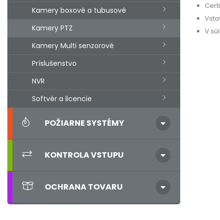
Certi
Kamery boxové a tubusové
Vsta
Kamery PTZ
V sú
Kamery Multi senzorové
Príslušenstvo
NVR
Softvér a licencie
POŽIARNE SYSTÉMY
KONTROLA VSTUPU
OCHRANA TOVARU