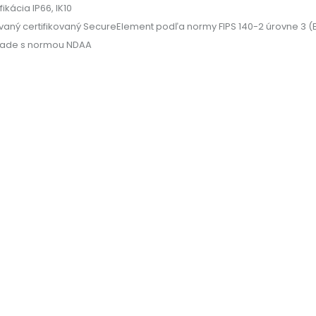
fikácia IP66, IK10
vaný certifikovaný SecureElement podľa normy FIPS 140-2 úrovne 3
lade s normou NDAA