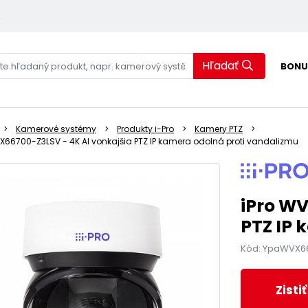
k
Hľadať
BONU
Kamerové systémy
Produkty i-Pro
Kamery PTZ
-X66700-Z3LSV - 4K AI vonkajšia PTZ IP kamera odolná proti vandalizmu
iPro WV
PTZ IP 
Kód: YpaWVX6
Zisti