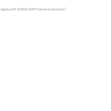
 (EdgeLock® SE050F NXP® Semiconductors)