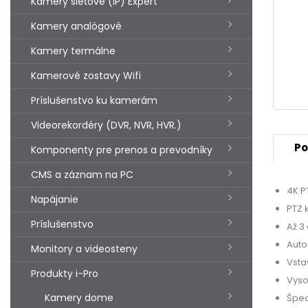
Kamery sieťové (IP) Expert
Kamery analógové
Kamery termálne
Kamerové zostavy Wifi
Príslušenstvo ku kamerám
Videorekordéry (DVR, NVR, HVR.)
Po
Komponenty pre prenos a prevodníky
CMS a záznam na PC
4K P
Napájanie
PTZ 
Príslušenstvo
Až 3
Auto
Monitory a videosteny
Vsta
Produkty i-Pro
Vyso
Kamery dome
Špec