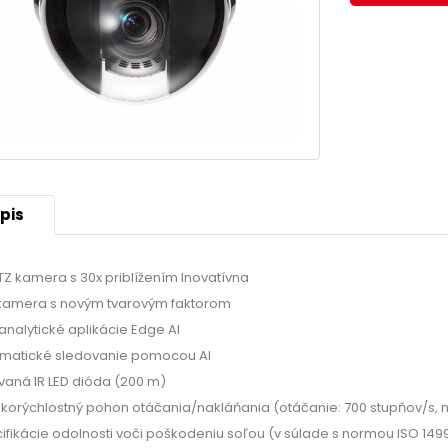
pis
TZ kamera s 30x priblížením Inovatívna
kamera s novým tvarovým faktorom
 analytické aplikácie Edge AI
matické sledovanie pomocou AI
vaná IR LED dióda (200 m)
korýchlostný pohon otáčania/nakláňania (otáčanie: 700 stupňov/s, n
ifikácie odolnosti voči poškodeniu soľou (v súlade s normou ISO 149