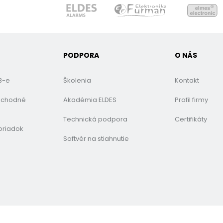
PODPORA
O NÁS
B-e
Školenia
Kontakt
bchodné
Akadémia ELDES
Profil firmy
Technická podpora
Certifikáty
oriadok
Softvér na stiahnutie