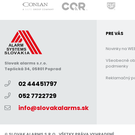
PRE VÁS
Novinky na WE
Všeobecné o
Slovak alarms s.r.o.
podmienky
Teplická 34, 05801 Poprad
Reklamačný p
02 44451797
052 7722729
info@slovakalarms.sk
© SLOVAK ALARMS S.R.O., VŠETKY PRÁVA VYHRADENÉ