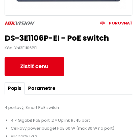
POROVNAŤ
DS-3E1106P-EI - PoE switch
Kód: Yhi3E1106PEI
Zistiť cenu
Popis
Parametre
4 portový, Smart PoE switch
4 × Gigabit PoE port, 2 × Uplink RJ45 port
Celkový power budget PoE 60 W (max 30 W na port)
VIP porty 1 a 2