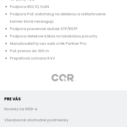
Podpora 802.1Q VLAN
Podpora PoE watchdog na detekciu a reštartovanie
kamier ktoré nereagujú
Podpora prevencie slučiek STP/RSTP
Podpora detekcie kábla na lokalizáciu poruchy
Manažovateľný cez web a Hik Partner Pro
PoE prenos do 300 m
Prepäťová ochrana 6 kV
PRE VÁS
Novinky na WEB-e
Všeobecné obchodné podmienky