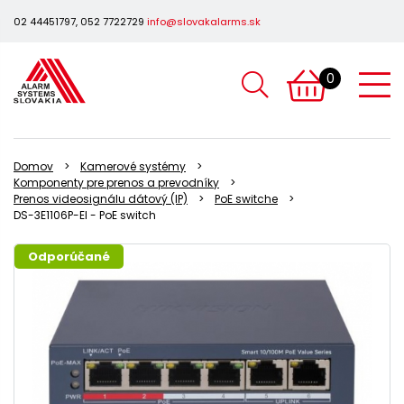
02 44451797, 052 7722729
info@slovakalarms.sk
0
Domov
Kamerové systémy
Komponenty pre prenos a prevodníky
Prenos videosignálu dátový (IP)
PoE switche
DS-3E1106P-EI - PoE switch
Odporúčané