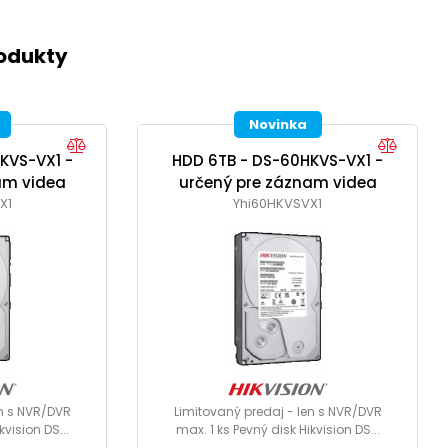
rodukty
Novinka
KVS-VX1 -
HDD 6TB - DS-60HKVS-VX1 -
am videa
určený pre záznam videa
X1
Yhi60HKVSVX1
en s NVR/DVR
Limitovaný predaj - len s NVR/DVR
kvision DS...
max. 1 ks Pevný disk Hikvision DS...