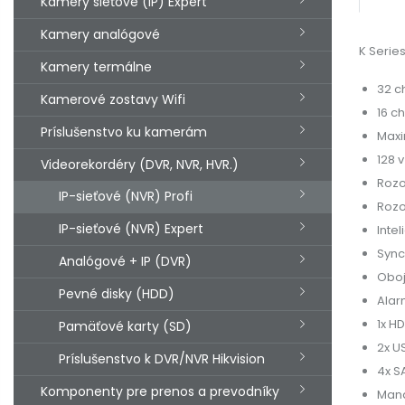
Kamery sieťové (IP) Expert
Kamery analógové
K Serie
Kamery termálne
32 ch
Kamerové zostavy Wifi
16 c
Príslušenstvo ku kamerám
Maxi
128 
Videorekordéry (DVR, NVR, HVR.)
Rozo
IP-sieťové (NVR) Profi
Rozo
IP-sieťové (NVR) Expert
Inte
Sync
Analógové + IP (DVR)
Oboj
Pevné disky (HDD)
Alar
1x HD
Pamäťové karty (SD)
2x U
Príslušenstvo k DVR/NVR Hikvision
4x S
Komponenty pre prenos a prevodníky
Mana