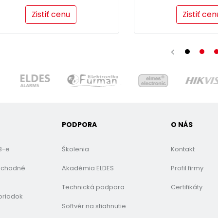
Zistiť cenu
Zistiť cen
PODPORA
O NÁS
B-e
Školenia
Kontakt
bchodné
Akadémia ELDES
Profil firmy
Technická podpora
Certifikáty
oriadok
Softvér na stiahnutie