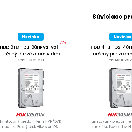
Súvisiace p
Novinka
Novinka
HDD 2TB - DS-20HKVS-VX1 -
HDD 4TB - DS-40H
určený pre záznam videa
určený pre zázn
Yhi20HKVSVX1
Yhi40HKVSV
Limitovaný predaj - len s NVR/DVR
Limitovaný predaj - l
max. 1 ks Pevný disk Hikvision DS...
max. 1 ks Pevný disk Hi