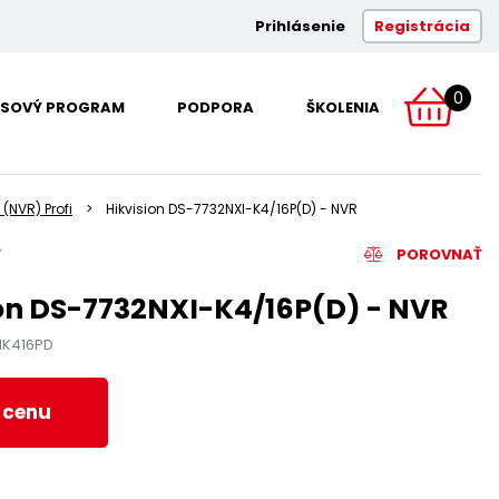
Prihlásenie
Registrácia
0
SOVÝ PROGRAM
PODPORA
ŠKOLENIA
 (NVR) Profi
Hikvision DS-7732NXI-K4/16P(D) - NVR
POROVNAŤ
on DS-7732NXI-K4/16P(D) - NVR
IK416PD
ť cenu