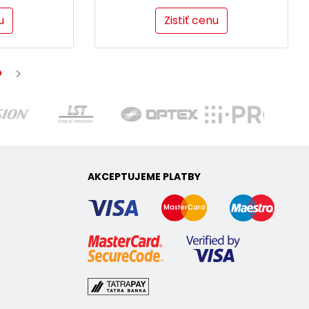
u
Zistiť cenu
AKCEPTUJEME PLATBY