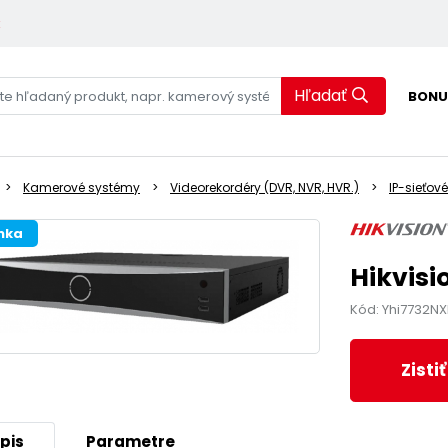
k
Hľadať
BONU
Kamerové systémy
Videorekordéry (DVR, NVR, HVR.)
IP-sieťové
nka
Hikvisi
Kód: Yhi7732NX
Zisti
pis
Parametre