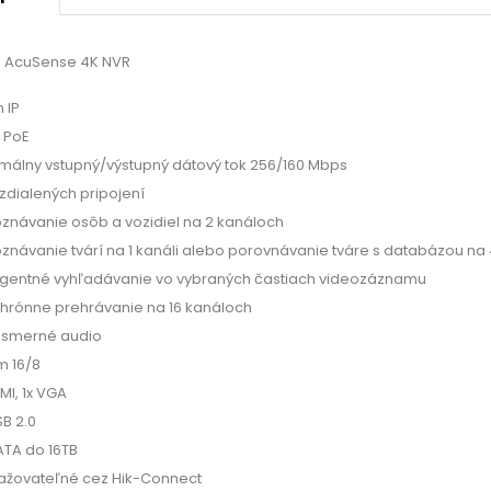
s AcuSense 4K NVR
 IP
h PoE
málny vstupný/výstupný dátový tok 256/160 Mbps
vzdialených pripojení
znávanie osôb a vozidiel na 2 kanáloch
znávanie tvárí na 1 kanáli alebo porovnávanie tváre s databázou na
ligentné vyhľadávanie vo vybraných častiach videozáznamu
hrónne prehrávanie na 16 kanáloch
smerné audio
m 16/8
MI, 1x VGA
SB 2.0
ATA do 16TB
žovateľné cez Hik-Connect