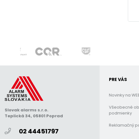
PRE VÁS
Novinky na WE
Všeobecné o
Slovak alarms s.r.o.
podmienky
Teplická 34, 05801 Poprad
Reklamačný p
02 44451797