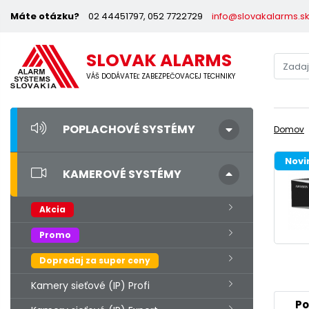
Máte otázku?
02 44451797, 052 7722729
info@slovakalarms.s
SLOVAK ALARMS
VÁŠ DODÁVATEĽ ZABEZPEČOVACEJ TECHNIKY
POPLACHOVÉ SYSTÉMY
Domov
Novi
KAMEROVÉ SYSTÉMY
Akcia
Promo
Dopredaj za super ceny
Kamery sieťové (IP) Profi
Po