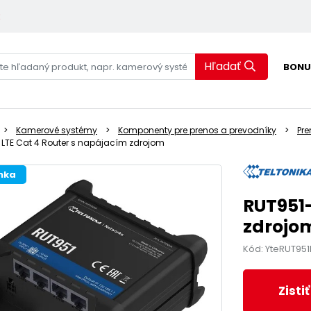
k
Hľadať
BONU
Kamerové systémy
Komponenty pre prenos a prevodníky
Pre
 LTE Cat 4 Router s napájacím zdrojom
nka
RUT951-
zdrojo
Kód: YteRUT951
Zisti