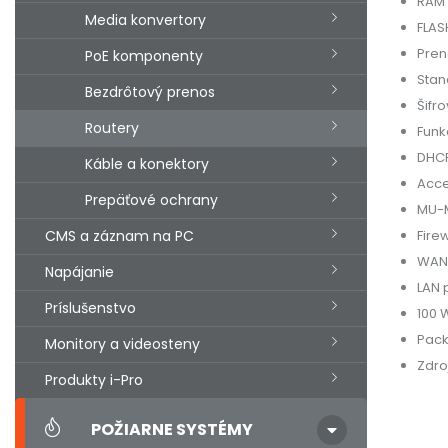
RAM 
Media konvertory
FLAS
Pren
PoE komponenty
Stand
Bezdrôtový prenos
Šifr
Routery
Funk
DHCP
Káble a konektory
Acce
Prepäťové ochrany
MU-
CMS a záznam na PC
Firew
WAN 
Napájanie
LAN 
Príslušenstvo
100 W
Pack
Monitory a videosteny
Zdro
Produkty i-Pro
POŽIARNE SYSTÉMY