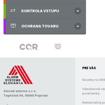
KONTROLA VSTUPU
OCHRANA TOVARU
PRE VÁS
Novinky na WE
Všeobecné o
Slovak alarms s.r.o.
podmienky
Teplická 34, 05801 Poprad
Reklamačný p