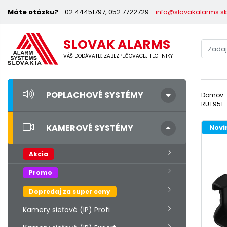
Máte otázku?
02 44451797, 052 7722729
info@slovakalarms.s
SLOVAK ALARMS
VÁŠ DODÁVATEĽ ZABEZPEČOVACEJ TECHNIKY
POPLACHOVÉ SYSTÉMY
Domov
RUT951-
KAMEROVÉ SYSTÉMY
Novi
Akcia
Promo
Dopredaj za super ceny
Kamery sieťové (IP) Profi