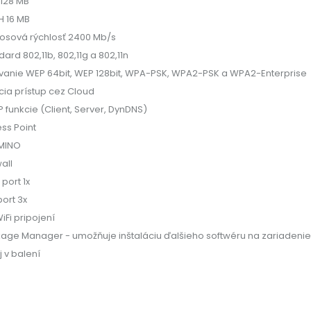
128 MB
H 16 MB
osová rýchlosť 2400 Mb/s
ard 802,11b, 802,11g a 802,11n
ovanie WEP 64bit, WEP 128bit, WPA-PSK, WPA2-PSK a WPA2-Enterprise
cia prístup cez Cloud
 funkcie (Client, Server, DynDNS)
ss Point
MINO
all
port 1x
port 3x
iFi pripojení
age Manager - umožňuje inštaláciu ďalšieho softwéru na zariadenie
j v balení