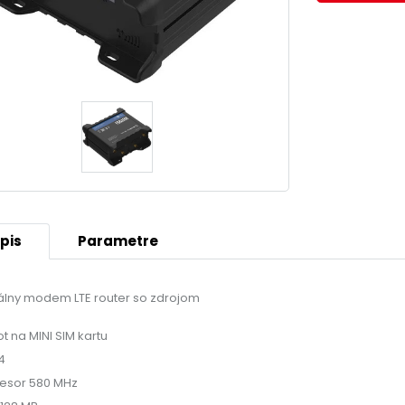
pis
Parametre
iálny modem LTE router so zdrojom
ot na MINI SIM kartu
4
esor 580 MHz