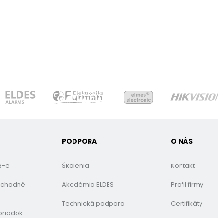
PODPORA
O NÁS
B-e
Školenia
Kontakt
bchodné
Akadémia ELDES
Profil firmy
Technická podpora
Certifikáty
oriadok