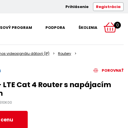
Prihlásenie
Registrácia
0
SOVÝ PROGRAM
PODPORA
ŠKOLENIA
nos videosignálu dátový (IP)
Routery
POROVNAŤ
 LTE Cat 4 Router s napájacím
m
B10K00
ť cenu