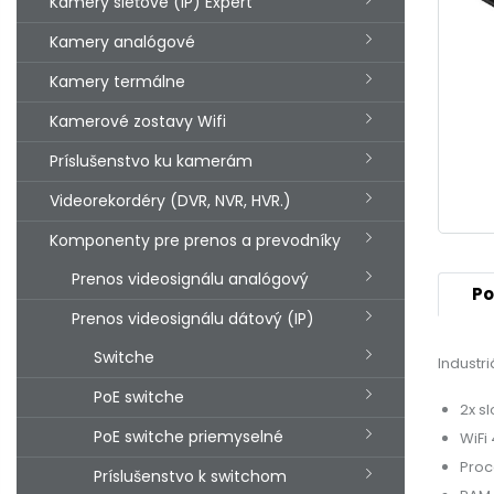
Kamery sieťové (IP) Expert
Kamery analógové
Kamery termálne
Kamerové zostavy Wifi
Príslušenstvo ku kamerám
Videorekordéry (DVR, NVR, HVR.)
Komponenty pre prenos a prevodníky
Prenos videosignálu analógový
Po
Prenos videosignálu dátový (IP)
Switche
Industr
PoE switche
2x sl
PoE switche priemyselné
WiFi 
Proc
Príslušenstvo k switchom