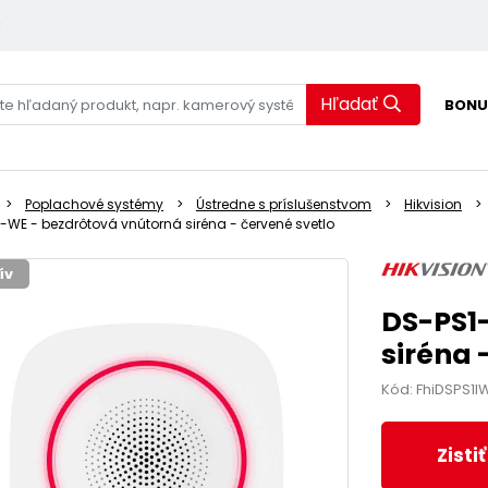
k
Hľadať
BONU
Poplachové systémy
Ústredne s príslušenstvom
Hikvision
-WE - bezdrôtová vnútorná siréna - červené svetlo
ív
DS-PS1
siréna 
Kód: FhiDSPS1I
Zisti