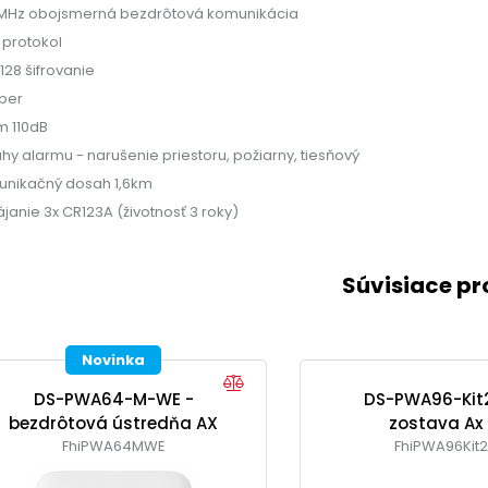
MHz obojsmerná bezdrôtová komunikácia
X protokol
128 šifrovanie
per
m 110dB
uhy alarmu - narušenie priestoru, požiarny, tiesňový
nikačný dosah 1,6km
janie 3x CR123A (životnosť 3 roky)
Súvisiace p
Novinka
DS-PWA64-M-WE -
DS-PWA96-Kit
bezdrôtová ústredňa AX
zostava Ax 
FhiPWA64MWE
Pro
FhiPWA96Kit