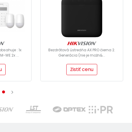
obsahuje : 1x
Bezdrôtová ústredňa AX PRO čierna 2.
-WE 2x ...
Generácia (nie je možn&...
u
Zistiť cenu