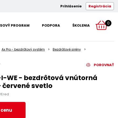
Prihlásenie
Registrácia
0
SOVÝ PROGRAM
PODPORA
ŠKOLENIA
Ax Pro - bezdrôtový systém
Bezdrôtové sirény
POROVNAŤ
-I-WE - bezdrôtová vnútorná
- červené svetlo
WEred
ť cenu