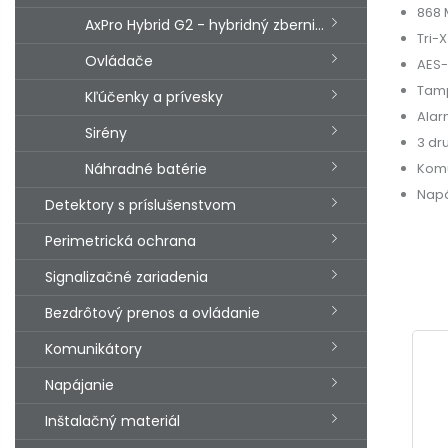
868 
AxPro Hybrid G2 - hybridný zbernicový systém
Tri-
Ovládače
AES-
Tam
Kľúčenky a prívesky
Alar
Sirény
3 dr
Komu
Náhradné batérie
Napá
Detektory s príslušenstvom
Perimetrická ochrana
Signalizačné zariadenia
Bezdrôtový prenos a ovládanie
Komunikátory
Napájanie
Inštalačný materiál