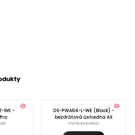
rodukty
2-WE -
DS-PWA64-L-WE (Black) -
Pro
bezdrôtová ústredňa AX
2WE
FhiPWA64LWEbl
Pro (Čierna)