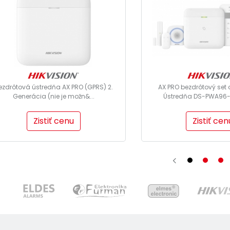
ezdrôtová ústredňa AX PRO (GPRS) 2.
AX PRO bezdrôtový set 
Generácia (nie je možn&...
Ústredňa DS-PWA96-M
Zistiť cenu
Zistiť cen