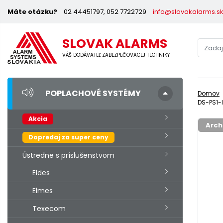
Máte otázku?
02 44451797, 052 7722729
info@slovakalarms.s
SLOVAK ALARMS
VÁŠ DODÁVATEĽ ZABEZPEČOVACEJ TECHNIKY
POPLACHOVÉ SYSTÉMY
Domov
DS-PS1-I
Akcia
Arch
Dopredaj za super ceny
Ústredne s príslušenstvom
Eldes
Elmes
Texecom