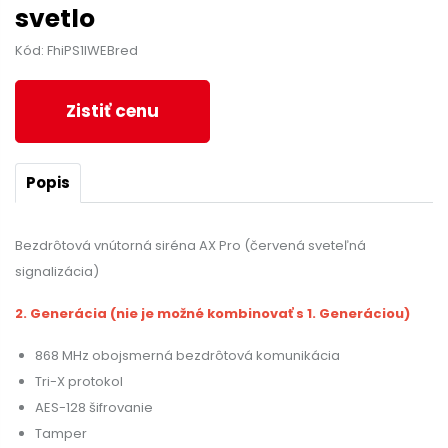
svetlo
Kód: FhiPS1IWEBred
Zistiť cenu
Popis
Bezdrôtová vnútorná siréna AX Pro (červená sveteľná
signalizácia)
2. Generácia (nie je možné kombinovať s 1. Generáciou)
868 MHz obojsmerná bezdrôtová komunikácia
Tri-X protokol
AES-128 šifrovanie
Tamper