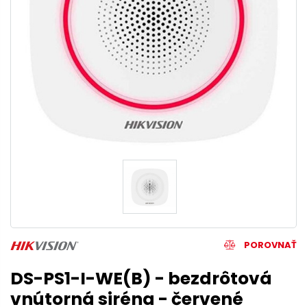
POROVNAŤ
DS-PS1-I-WE(B) - bezdrôtová
vnútorná siréna - červené