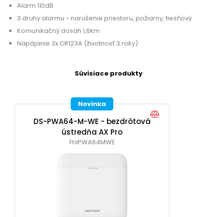
Alarm 110dB
3 druhy alarmu - narušenie priestoru, požiarny, tiesňový
Komunikačný dosah 1,6km
Napájanie 3x CR123A (životnosť 3 roky)
Súvisiace produkty
Novinka
DS-PWA64-M-WE - bezdrôtová
ústredňa AX Pro
FhiPWA64MWE