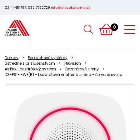
02 44451797, 052 7722729
info@slovakalarms.sk
0
Domov
Poplachové systémy
Ústredne s príslušenstvom
Hikvision
Ax Pro - bezdrôtový systém
Bezdrôtové sirény
DS-PS1-I-WE(B) - bezdrôtová vnútorná siréna - červené svetlo